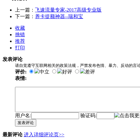
上一篇：
飞速流量专家-2017高级专业版
下一篇：
养卡提额神器--瑞和宝
收藏
挑错
推荐
打印
发表评论
请自觉遵守互联网相关的政策法规，严禁发布色情、暴力、反动的言
评价:
中立
好评
差评
表情:
用户名:
验证码:
发表评论
最新评论
进入详细评论页>>