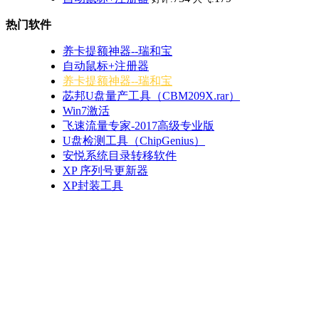
热门软件
养卡提额神器--瑞和宝
自动鼠标+注册器
养卡提额神器--瑞和宝
苾邦U盘量产工具（CBM209X.rar）
Win7激活
飞速流量专家-2017高级专业版
U盘检测工具（ChipGenius）
安悦系统目录转移软件
XP 序列号更新器
XP封装工具