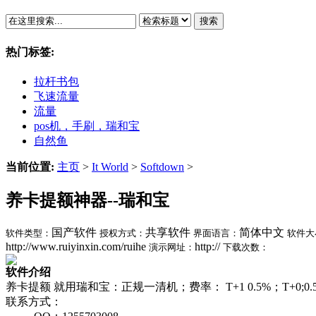
搜索
热门标签:
拉杆书包
飞速流量
流量
pos机，手刷，瑞和宝
自然鱼
当前位置:
主页
>
It World
>
Softdown
>
养卡提额神器--瑞和宝
国产软件
共享软件
简体中文
软件类型：
授权方式：
界面语言：
软件大
http://www.ruiyinxin.com/ruihe
http://
演示网址：
下载次数：
软件介绍
养卡提额 就用瑞和宝：正规一清机；费率： T+1 0.5%；T+0;0.5
联系方式：