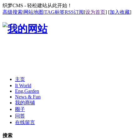
织梦CMS - 轻松建站从此开始！
高级搜索
|
网站地图
|
TAG标签
RSS订阅
[
设为首页
] [
加入收藏
]
主页
It World
Eng.Garden
News & Fun
我的商铺
圈子
问答
在线留言
搜索