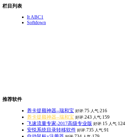
栏目列表
It ABC1
Softdown
推荐软件
养卡提额神器--瑞和宝
75
216
好评:
人气:
养卡提额神器--瑞和宝
243
159
好评:
人气:
飞速流量专家-2017高级专业版
15
124
好评:
人气:
安悦系统目录转移软件
735
91
好评:
人气:
自动鼠标+注册器
734
179
好评:
人气: